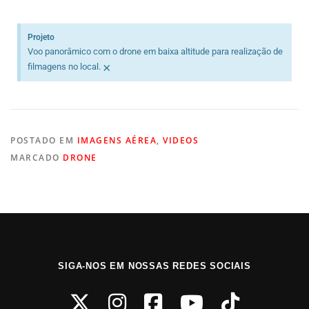
Projeto
Voo panorâmico com o drone em baixa altitude para realização de
×
filmagens no local.
POSTADO EM
IMAGENS AÉREA
,
VIDEOS
MARCADO
DRONE
SIGA-NOS EM NOSSAS REDES SOCIAIS