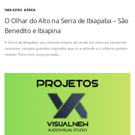
IMAGENS AÉREA
O Olhar do Alto na Serra de Ibiapaba – São
Benedito e Ibiapina
A Serra de Ibiapaba, um colossal respiro de verde em meio ao semiárido
cearense, sempre guardou segredos que só a altitude e o silêncio podem
revelar. Para mim, essa jornada …