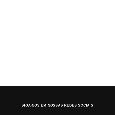
fotografando o que
encontro no caminho.
Explorando o mundo e
registrando histórias
através das lentes.
Tudo sobre o mundo
audiovisual.
About
Posts
Comments
SIGA-NOS EM NOSSAS REDES SOCIAIS