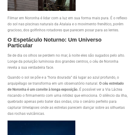
Filmar em Noronha é lidar com a luz em sua forma mais pura. É o reflexo
do sol nas piscinas naturais da Atalaia e o movimento frenético, porém
gracioso, dos golfinhos rotadores que parecem posar para as lentes.
O Espetáculo Noturno: Um Universo
Particular
Se de dia os olhos se perdem no mar, à noite eles são sugados pelo alto.
Longe da poluição luminosa dos grandes centros, o céu de Noronha
revela a sua verdadeira face.
Quando o sol se põe e a “hora dourada” dá lugar ao azul profundo, o
arquipélago se transforma em um observatório natural.
O céu estrelado
de Noronha é um convite à longa exposição.
É possível ver a Via Láctea
riscando o firmamento com uma nitidez que emociona. O silêncio da ilha,
quebrado apenas pelo bater das ondas, cria o cenário perfeito para
capturar
timelapses
onde as estrelas parecem dançar sobre as silhuetas
das rochas vulcânicas.