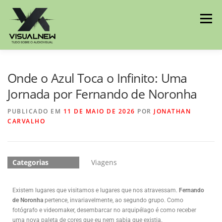
Menu
INÍCIO
HISTÓRIAS
BLOG
Onde o Azul Toca o Infinito: Uma
Jornada por Fernando de Noronha
MEU PERFIL
CONTATO
PUBLICADO EM
11 DE MAIO DE 2026
POR
JONATHAN
CARVALHO
Categorias
Viagens
Existem lugares que visitamos e lugares que nos atravessam.
Fernando
de Noronha
pertence, invariavelmente, ao segundo grupo. Como
fotógrafo e videomaker, desembarcar no arquipélago é como receber
uma nova paleta de cores que eu nem sabia que existia.