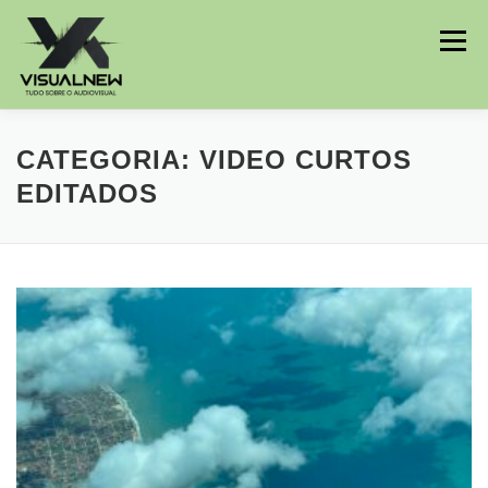
Menu
INÍCIO
HISTÓRIAS
BLOG
CATEGORIA:
VIDEO CURTOS
EDITADOS
MEU PERFIL
CONTATO