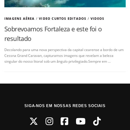
IMAGENS AÉREA
/
VIDEO CURTOS EDITADOS
/
VIDEOS
Sobrevoamos Fortaleza e este foi o
resultado
Decolando para uma nova perspectiva da capital cearense a bordo de um
Cessna Grand Caravan, capturamos imagens que revelam a beleza
singular do nosso litoral sob um ângulo privilegiado.Sempre em …
SIGA-NOS EM NOSSAS REDES SOCIAIS